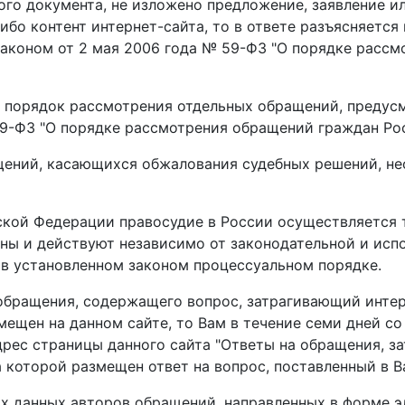
го документа, не изложено предложение, заявление ил
ибо контент интернет-сайта, то в ответе разъясняется
аконом от 2 мая 2006 года № 59-ФЗ "О порядке расс
 порядок рассмотрения отдельных обращений, предусм
59-ФЗ "О порядке рассмотрения обращений граждан Ро
щений, касающихся обжалования судебных решений, не
ской Федерации правосудие в России осуществляется 
ны и действуют независимо от законодательной и исп
 в установленном законом процессуальном порядке.
 обращения, содержащего вопрос, затрагивающий инте
змещен на данном сайте, то Вам в течение семи дней с
рес страницы данного сайта "Ответы на обращения, з
на которой размещен ответ на вопрос, поставленный в
х данных авторов обращений, направленных в форме э