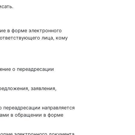
сать.
ние в форме электронного
оответствующего лица, кому
ление о переадресации
редложения, заявления,
го переадресации направляется
 Вами в обращении в форме
 форме электронного документа