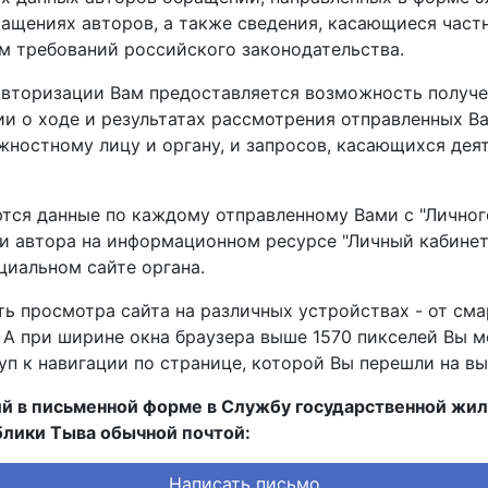
ащениях авторов, а также сведения, касающиеся частн
м требований российского законодательства.
е авторизации Вам предоставляется возможность получ
 о ходе и результатах рассмотрения отправленных Ва
ностному лицу и органу, и запросов, касающихся дея
тся данные по каждому отправленному Вами с "Личног
и автора на информационном ресурсе "Личный кабинет"
циальном сайте органа.
ь просмотра сайта на различных устройствах - от см
А при ширине окна браузера выше 1570 пикселей Вы м
туп к навигации по странице, которой Вы перешли на в
й в письменной форме в Службу государственной жи
блики Тыва обычной почтой:
Написать письмо