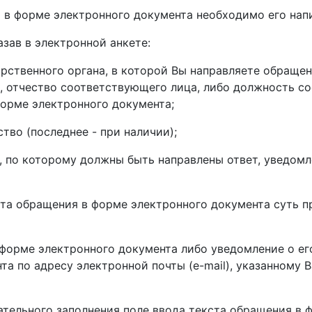
 в форме электронного документа необходимо его напи
азав в электронной анкете:
дарственного органа, в которой Вы направляете обраще
, отчество соответствующего лица, либо должность с
орме электронного документа;
ство (последнее - при наличии);
ты, по которому должны быть направлены ответ, уведом
кста обращения в форме электронного документа суть п
 форме электронного документа либо уведомление о е
та по адресу электронной почты (е-mail), указанному
зательного заполнения поле ввода текста обращения в