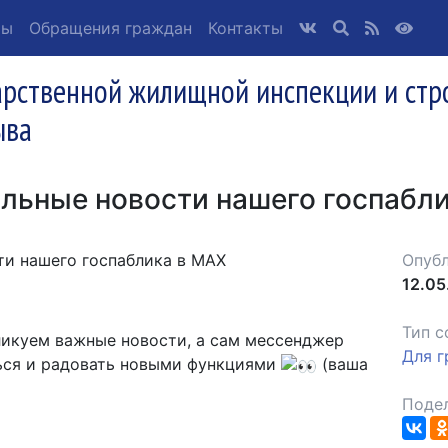
ты
Обращения граждан
Контакты
арственной жилищной инспекции и стр
ыва
альные новости нашего госпабл
ти нашего госпаблика в MAX
Опубл
12.05
Тип с
ликуем важные новости, а сам мессенджер
Для 
ься и радовать новыми функциями
(ваша
Подел