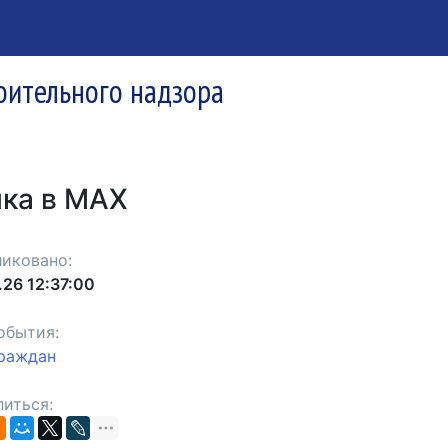
оительного надзора
ика в MAX
иковано:
.26 12:37:00
обытия:
граждан
иться: