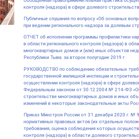
Обобщенная правоприменительная практика осущес
контроля (надзора) в сфере долевого строительств
Публичные слушания по вопросу «Об основных вопр
при ведении регионального надзора за долевым ст
ОТЧЕТ об исполнении программы профилактики нар
в области регионального контроля (надзора) в обл
многоквартирных домов и (или) иных объектов не
Республики Тыва. за второе полугодие 2019 г.
РУКОВОДСТВО по соблюдению обязательных требо
государственной жилищной инспекции и строительн
осуществлении контроля (надзора) в сфере долево
Федеральным законом от 30.12.2004 № 214-ФЗ «Об
строительстве многоквартирных домов и иных объ
изменений в некоторые законодательные акты Рос
Приказ Минстроя России от 31 декабря 2020 г. № 
нормативных правовых актов (их отдельных полож
требования, оценка соблюдения которых осуществ
контроля (надзора) в области долевого строитель