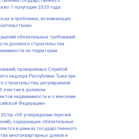
твления государственного
а во 1 полугодие 2020 года
осах и проблемах, возникающих
роительством»
ушений обязательных требований
асти долевого строительства
движимости на территории
ваний, проверяемых Службой
ого надзора Республики Тыва при
го строительства, регулируемой
 участии в долевом
ектов недвижимости и о внесении
сийской Федерации»
930/пр «Об утверждении перечня
ений), содержащих обязательные
ляется в рамках государственного
ства многоквартирных домов и