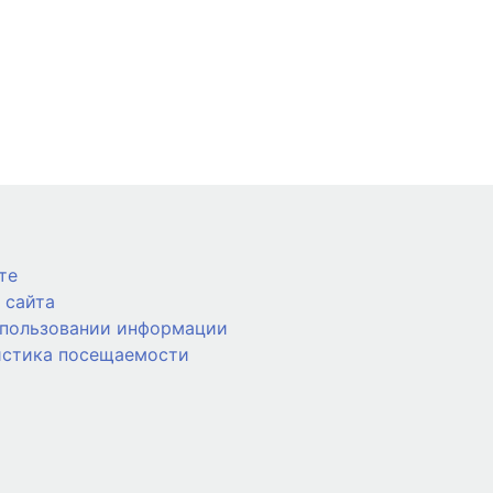
те
 сайта
спользовании информации
истика посещаемости