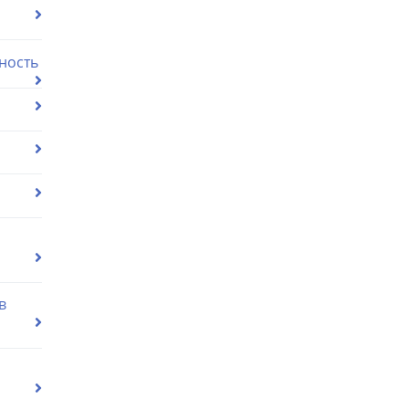
ность
в