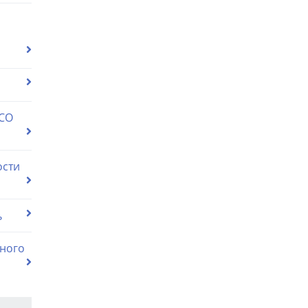
 СО
ости
ь
ного